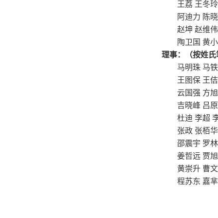
王荔 王冬玲 石
阿迪力 陈晓明
赵坤 赵维伟 闻
陶卫国 黄小治
理事：（按姓氏
马明珠 马铁石
王图保 王佶旻
云国强 方旭 
吉晓峰 吕原 朱
杜迪 李超 李
张政 张栢华 
邵震宇 罗林 周
姜哲远 贾旭 夏
黄崇升 曹文 
程苏东 嘉芈锡