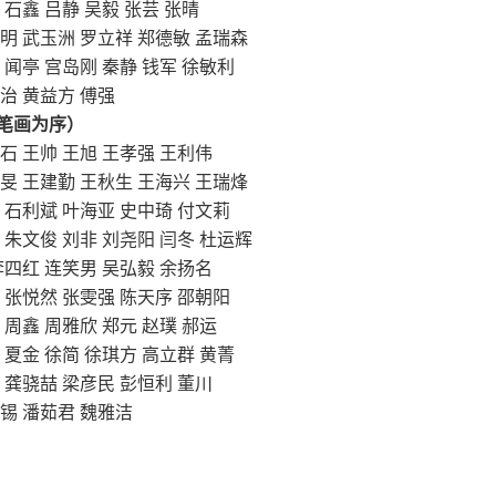
鑫 吕静 吴毅 张芸 张晴
 武玉洲 罗立祥 郑德敏 孟瑞森
亭 宫岛刚 秦静 钱军 徐敏利
 黄益方 傅强
笔画为序）
 王帅 王旭 王孝强 王利伟
 王建勤 王秋生 王海兴 王瑞烽
石利斌 叶海亚 史中琦 付文莉
文俊 刘非 刘尧阳 闫冬 杜运辉
四红 连笑男 吴弘毅 余扬名
张悦然 张雯强 陈天序 邵朝阳
鑫 周雅欣 郑元 赵璞 郝运
金 徐简 徐琪方 高立群 黄菁
龚骁喆 梁彦民 彭恒利 董川
 潘茹君 魏雅洁