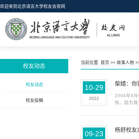
欢迎来到北京语言大学校友会官网
当前位置:
首页
>>
故事人物
>
校友动态
柴婧：你
校友动态
10-29
2004年
2022
校友投稿
怅。因为我
子，上中学
杨舒校友
09-23