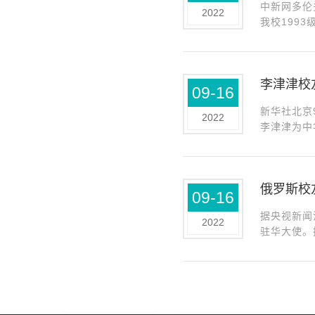
中新网多伦
2022
我校199
在前任总领
李津津校
09-16
新华社北京
2022
李津津为中
中国新任驻
俄罗斯校
09-16
据央视新闻
2022
驻华大使。
和英文。19